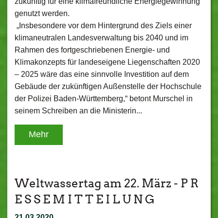
zukünftig für eine klimafreundliche Energiegewinnung
genutzt werden.
„Insbesondere vor dem Hintergrund des Ziels einer
klimaneutralen Landesverwaltung bis 2040 und im
Rahmen des fortgeschriebenen Energie- und
Klimakonzepts für landeseigene Liegenschaften 2020
– 2025 wäre das eine sinnvolle Investition auf dem
Gebäude der zukünftigen Außenstelle der Hochschule
der Polizei Baden-Württemberg,“ betont Murschel in
seinem Schreiben an die Ministerin...
Mehr
Weltwassertag am 22. März - P R
E S S E M I T T E I L U N G
21.03.2020