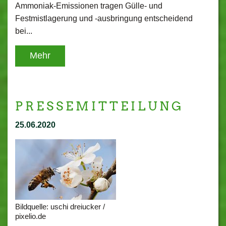
Ammoniak-Emissionen tragen Gülle- und
Festmistlagerung und -ausbringung entscheidend
bei...
Mehr
P R E S S E M I T T E I L U N G
25.06.2020
Bildquelle: uschi dreiucker /
pixelio.de