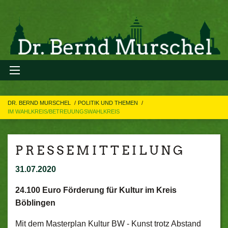
DR. BERND MURSCHEL
POLITIK UND THEMEN
IM WAHLKREIS/BETREUUNGSWAHLKREIS
P R E S S E M I T T E I L U N G
31.07.2020
24.100 Euro Förderung für Kultur im Kreis
Böblingen
Mit dem Masterplan Kultur BW - Kunst trotz Abstand