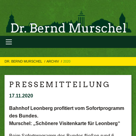
DR. BERND MURSCHEL
ARCHIV
2020
P R E S S E M I T T E I L U N G
17.11.2020
Bahnhof Leonberg profitiert vom Sofortprogramm
des Bundes.
Murschel: „Schönere Visitenkarte für Leonberg“
Beim Sofortprogramm des Bundes fließen rund 6