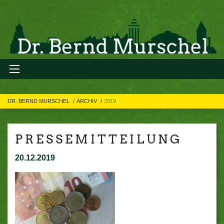
DR. BERND MURSCHEL
ARCHIV
2019
P R E S S E M I T T E I L U N G
20.12.2019