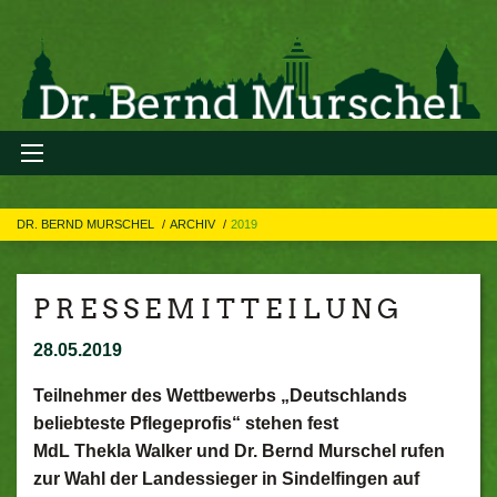
DR. BERND MURSCHEL
ARCHIV
2019
P R E S S E M I T T E I L U N G
28.05.2019
Teilnehmer des Wettbewerbs „Deutschlands
beliebteste Pflegeprofis“
stehen fest
MdL Thekla Walker und Dr. Bernd Murschel rufen
zur Wahl der Landessieger in Sindelfingen auf